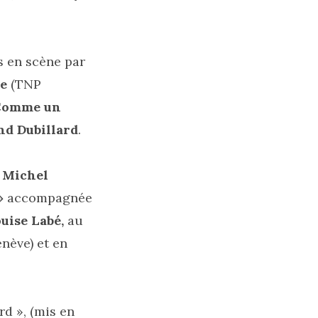
 en scène par
e
(TNP
Comme un
nd Dubillard
.
e
Michel
»
accompagnée
ouise Labé,
au
nève) et en
rd », (mis en