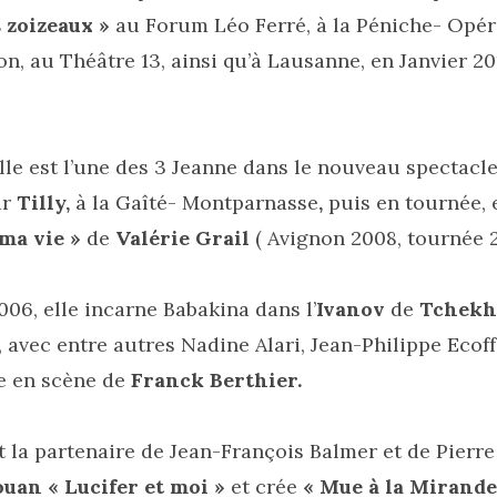
 zoizeaux »
au Forum Léo Ferré, à la Péniche- Opéra
, au Théâtre 13, ainsi qu’à Lausanne, en Janvier 2
lle est l’une des 3 Jeanne dans le nouveau spectacle
ar
Tilly,
à la Gaîté- Montparnasse
,
puis en tournée, 
 ma vie »
de
Valérie
Grail
( Avignon 2008, tournée 
006, elle incarne Babakina dans l’
Ivanov
de
Tchekh
, avec entre autres Nadine Alari, Jean-Philippe Ecoff
se en scène de
Franck Berthier.
st la partenaire de Jean-François Balmer et de Pierre
uan « Lucifer et moi »
et crée
« Mue à la Mirande