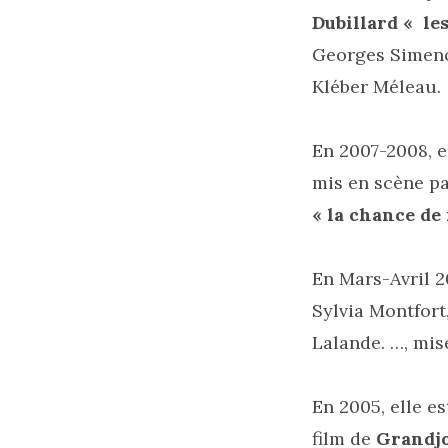
Dubillard
« les
Georges Simenon
Kléber Méleau.
En 2007-2008, e
mis en scène p
« la chance de
En Mars-Avril 2
Sylvia Montfort
Lalande. …, mi
En 2005, elle e
film de
Grandjo