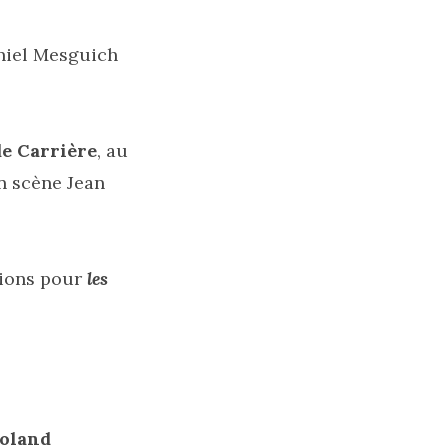
aniel Mesguich
e Carrière
, au
n scène Jean
sions pour
les
oland