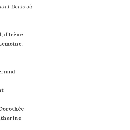
 Saint Denis où
l, d’Irène
Lemoine.
errand
at
.
Dorothée
therine