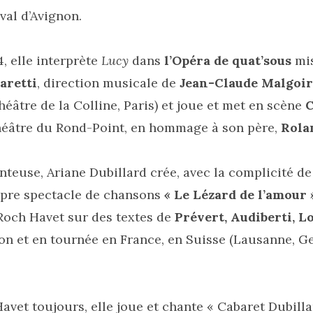
val d’Avignon.
, elle interprète
Lucy
dans
l’Opéra de quat’sous
mis
aretti
, direction musicale de
Jean-Claude Malgoir
héâtre de la Colline, Paris) et joue et met en scène
héâtre du Rond-Point, en hommage à son père,
Rola
nteuse, Ariane Dubillard crée, avec la complicité d
pre spectacle de chansons
«
Le Lézard de l’amour
 Roch Havet
sur des textes de
Prévert, Audiberti, L
non et en tournée en France, en Suisse (Lausanne, Ge
Havet toujours, elle joue et chante « Cabaret Dubilla