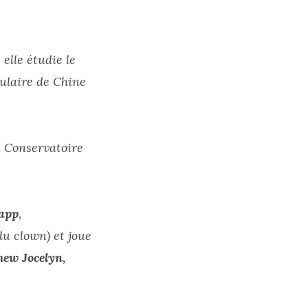
elle étudie le
ulaire de Chine
u Conservatoire
app
,
du clown) et joue
hew Jocelyn,