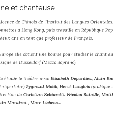
ne et chanteuse
icence de Chinois de l’Institut des Langues Orientales, 
nnettes à Hong Kong, puis travaille en République Pop
deux ans en tant que professeur de Français.
Europe elle obtient une bourse pour étudier le chant a
sique de Düsseldorf (Mezzo Soprano).
le étudie le théâtre avec
Elisabeth Depardieu
,
Alain Kn
t répertoire)
Zygmunt Molik
,
Hervé Langlois
(pratique 
direction de
Christian Schiaretti,
Nicolas Bataille, Matt
lain Maratrat , Marc Liebens…